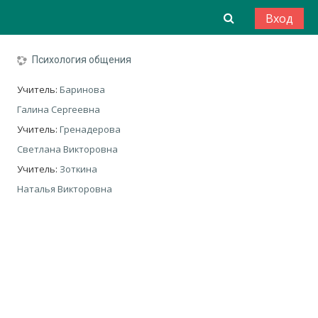
Перейти к основному содержанию
Изменить да
Вход
Психология общения
Учитель:
Баринова
Галина Сергеевна
Учитель:
Гренадерова
Светлана Викторовна
Учитель:
Зоткина
Наталья Викторовна