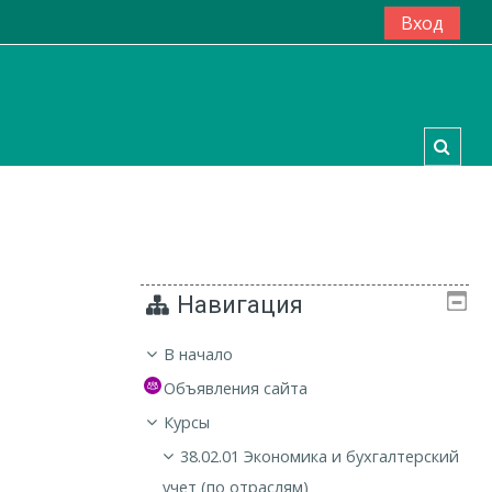
Вход
Изме
Навигация
В начало
Объявления сайта
Курсы
38.02.01 Экономика и бухгалтерский
учет (по отраслям)